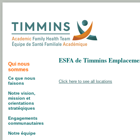
ESFA de Timmins Emplaceme
Qui nous
sommes
Ce que nous
Click here to see all locations
faisons
Notre vision,
mission et
orientations
stratéqiques
Engagements
communautaires
Notre équipe