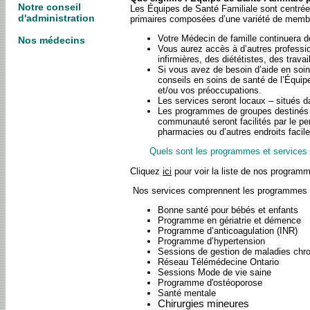
Notre conseil
Les Équipes de Santé Familiale sont centrées
d'administration
primaires composées d’une variété de membr
Votre Médecin de famille continuera d
Nos médecins
Vous aurez accès à d’autres professio
infirmières, des diététistes, des trav
Si vous avez de besoin d’aide en soi
conseils en soins de santé de l’Équip
et/ou vos préoccupations.
Les services seront locaux – situés da
Les programmes de groupes destinés 
communauté seront facilités par le pers
pharmacies ou d’autres endroits facil
Quels sont les programmes et services f
Cliquez
ici
pour voir la liste de nos programm
Nos services comprennent les programmes s
Bonne santé pour bébés et enfants
Programme en gériatrie et démence
Programme d’anticoagulation (INR)
Programme d’hypertension
Sessions de gestion de maladies chr
Réseau Télémédecine Ontario
Sessions Mode de vie saine
Programme d'ostéoporose
Santé mentale
Chirurgies mineures