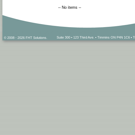
-- No items --
Suite 300 • 123 Third Ave. • Timmins ON P4N 1C6 • 
© 2008 - 2026 FHT Solutions.